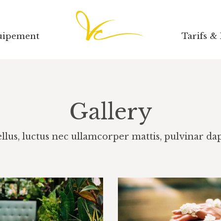
uipement
Tarifs &
uipement
Tarifs &
Gallery
tellus, luctus nec ullamcorper mattis, pulvinar da